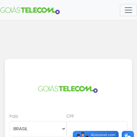
País
CPF